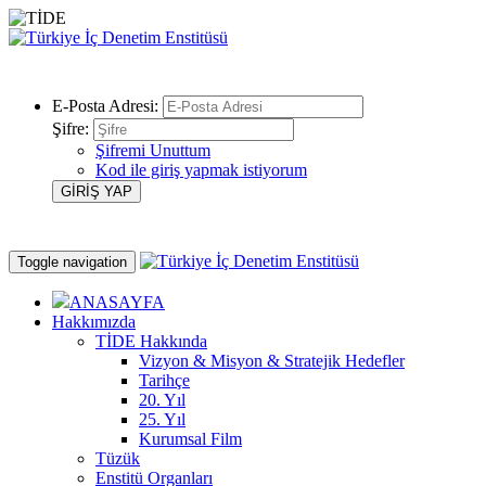
E-Posta Adresi:
Şifre:
Şifremi Unuttum
Kod ile giriş yapmak istiyorum
Toggle navigation
ANASAYFA
Hakkımızda
TİDE Hakkında
Vizyon & Misyon & Stratejik Hedefler
Tarihçe
20. Yıl
25. Yıl
Kurumsal Film
Tüzük
Enstitü Organları