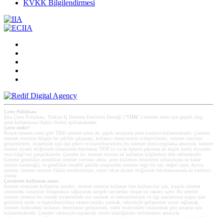
KVKK Bilgilendirmesi
Çerez Politikası
İşbu Çerez Politikası, Türkiye İç Denetim Enstitüsü Derneği ("
TİDE
") internet sitesi için geçerli olup,
çerez kullanımına ilişkin ilkeleri açıklamaktadır.
Çerez nedir?
Birçok internet sitesi gibi TİDE internet sitesi de, çeşitli amaçlarla çerez (cookie) kullanmaktadır. Çerezler;
internet sitesinin düzgün bir şekilde çalışması, kullanıcı deneyiminin iyileştirilmesi, internet sitesinin
geliştirilmesi, ziyaretçiler için ilgi çekici ve kişiselleştirilmiş bir internet sitesi/uygulama amacıyla, internet
sitesini ziyaret ettiğinizde cihazınızda depolanan TİDE’ye ya da üçüncü şahıslara ait küçük metin dosyaları
veya bilgi/veri parçacıklarıdır. Çerezler ile, internet sitesine ait kullanım bilgileriniz elde edilmektedir.
Çerezler genellikle alındıkları internet sitesinin adını, çerez kullanım ömürlerini (cihazınızda ne kadar
süreyle tutulacağı), ve genellikle tesadüfî şekilde oluşturulan kendine özgü bir sayı değeri içerir. Ayrıca
çerezler, internet sitesine ilişkin tercihlerinizin, siteyi tekrar ziyaret ettiğinizde hatırlanmasında da yardımcı
olurlar.
Çerezlerin kullanım amacı
Internet sitemizde kullanılan çerezler, internet sitemizi kullanan tüm kullanıcılar için, kişinin internet
sitesindeki kesintisiz dolaşmasını sağlayacak rastgele sayılardan oluşan bir rakamı içerir. Bu çerezler
internet sitemizi bir sonraki ziyaretinizde sizi tanımak ve beklentilerinize ve ilgi alanlarınıza uygun hale
getirilmiş içerik ve kişiselleştirilmiş tarama imkânı sunmak, teknolojik gelişmelere uyum sağlamak,
internet sitemizdeki kullanıcı deneyimini geliştirmek, trafik istatistikleri oluşturmak gibi amaçlar için
kullanılmaktadır. Çerezler vasıtasıyla toplanılan veriler kimliğinizin belirlenmesi amacıyla