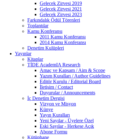
Gelecek Zirvesi 2019
Gelecek Zirvesi 2021
Gelecek Zirvesi 2023
Farkındalık Ödül Törenleri
Toplantılar
Kamu Konferansı
2011 Kamu Konferansı
2014 Kamu Konferansı
Denetim Kulüpleri
Yayınlar
Kitaplar
TİDE AcademIA Research
Amaç ve Kapsam / Aim & Scope
Yazım Kuralları / Author Guidelines
Editör Kurulu / Editorial Board
İletişim / Contact
Duyurular / Announcements
İç Denetim Dergisi
Vizyon ve Misyon
Künye
Yayın Kuralları
Yeni Sayılar - Üyelere Özel
Eski Sayılar - Herkese Açık
Abone Formu
Kütüphane