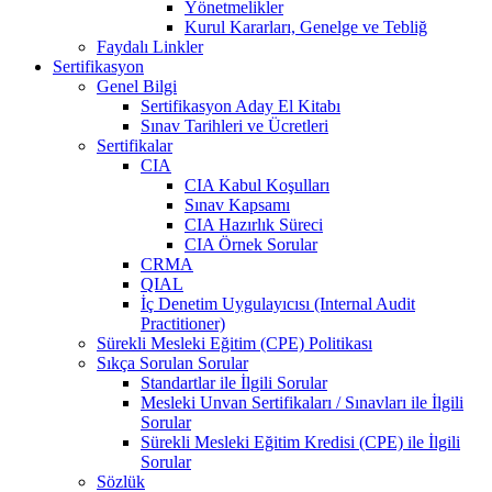
Yönetmelikler
Kurul Kararları, Genelge ve Tebliğ
Faydalı Linkler
Sertifikasyon
Genel Bilgi
Sertifikasyon Aday El Kitabı
Sınav Tarihleri ve Ücretleri
Sertifikalar
CIA
CIA Kabul Koşulları
Sınav Kapsamı
CIA Hazırlık Süreci
CIA Örnek Sorular
CRMA
QIAL
İç Denetim Uygulayıcısı (Internal Audit
Practitioner)
Sürekli Mesleki Eğitim (CPE) Politikası
Sıkça Sorulan Sorular
Standartlar ile İlgili Sorular
Mesleki Unvan Sertifikaları / Sınavları ile İlgili
Sorular
Sürekli Mesleki Eğitim Kredisi (CPE) ile İlgili
Sorular
Sözlük