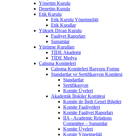
Yönetim Kurulu
Denetim Kurulu
Etik Kurulu
Etik Kurulu Yönetmeliği
Etik Kurallar
Yüksek Divan Kurulu
Faaliyet Raporları
Sunumlar
Yürütme Kurulları
TİDE Akademi
TİDE Medya
Çalışma Komiteleri
Çalışma Komiteleri Başvuru Formu
Standartlar ve Sertifikasyon Komitesi
Standartlar
Sertifikasyon
Komite Üyeleri
Akademik İlişkiler Komitesi
Komite ile İlgili Genel Bilgiler
Komite Faaliyetleri
Komite Faaliyet Raporları
IIA - Academic Relations
Committee – Sunumlar
Komite Üyeleri
Komite Yönetmeliği