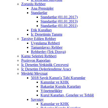
Zorunlu Rehber
Ana Prensipler
Standartlar
Standartlar (01.01.2017)
Standartlar (01.01.2013)
Standartlar (01.01.2011)
Etik Kuralları
İç Denetimin Tanımı
Tavsiye Edilen Rehber
Uygulama Rehberi
Tamamlayıcı Rehber
Rehberler (Tek Dosya)
Kamu Sektörü Rehberi
Pozisyon Raporları
İç Denetim Yetkinlik Çerçevesi
İç Denetim Değerlendirme Aracı
Mesleki Mevzuat
5018 Sayılı Kanun'a Tabi Kurumlar
Kanunlar ve KHK
Bakanlar Kurulu Kararları
Yönetmelikler
Kurul Kararları, Genelge ve Tebliğ
Sayıştay
Kanunlar ve KHK