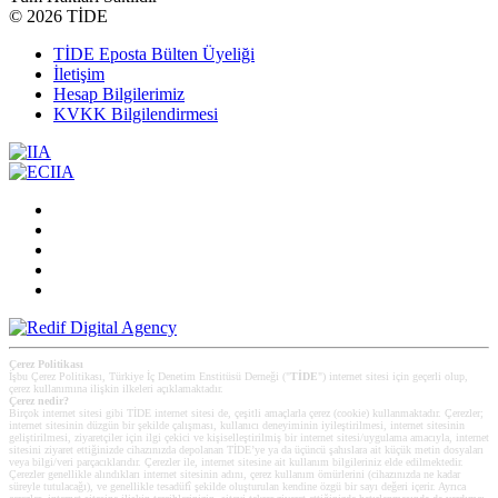
©
2026 TİDE
TİDE Eposta Bülten Üyeliği
İletişim
Hesap Bilgilerimiz
KVKK Bilgilendirmesi
Çerez Politikası
İşbu Çerez Politikası, Türkiye İç Denetim Enstitüsü Derneği ("
TİDE
") internet sitesi için geçerli olup,
çerez kullanımına ilişkin ilkeleri açıklamaktadır.
Çerez nedir?
Birçok internet sitesi gibi TİDE internet sitesi de, çeşitli amaçlarla çerez (cookie) kullanmaktadır. Çerezler;
internet sitesinin düzgün bir şekilde çalışması, kullanıcı deneyiminin iyileştirilmesi, internet sitesinin
geliştirilmesi, ziyaretçiler için ilgi çekici ve kişiselleştirilmiş bir internet sitesi/uygulama amacıyla, internet
sitesini ziyaret ettiğinizde cihazınızda depolanan TİDE’ye ya da üçüncü şahıslara ait küçük metin dosyaları
veya bilgi/veri parçacıklarıdır. Çerezler ile, internet sitesine ait kullanım bilgileriniz elde edilmektedir.
Çerezler genellikle alındıkları internet sitesinin adını, çerez kullanım ömürlerini (cihazınızda ne kadar
süreyle tutulacağı), ve genellikle tesadüfî şekilde oluşturulan kendine özgü bir sayı değeri içerir. Ayrıca