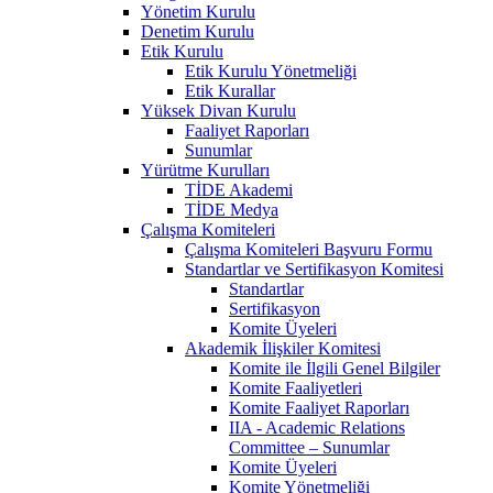
Yönetim Kurulu
Denetim Kurulu
Etik Kurulu
Etik Kurulu Yönetmeliği
Etik Kurallar
Yüksek Divan Kurulu
Faaliyet Raporları
Sunumlar
Yürütme Kurulları
TİDE Akademi
TİDE Medya
Çalışma Komiteleri
Çalışma Komiteleri Başvuru Formu
Standartlar ve Sertifikasyon Komitesi
Standartlar
Sertifikasyon
Komite Üyeleri
Akademik İlişkiler Komitesi
Komite ile İlgili Genel Bilgiler
Komite Faaliyetleri
Komite Faaliyet Raporları
IIA - Academic Relations
Committee – Sunumlar
Komite Üyeleri
Komite Yönetmeliği