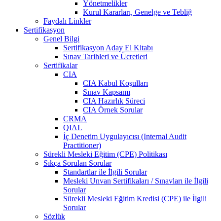
Yönetmelikler
Kurul Kararları, Genelge ve Tebliğ
Faydalı Linkler
Sertifikasyon
Genel Bilgi
Sertifikasyon Aday El Kitabı
Sınav Tarihleri ve Ücretleri
Sertifikalar
CIA
CIA Kabul Koşulları
Sınav Kapsamı
CIA Hazırlık Süreci
CIA Örnek Sorular
CRMA
QIAL
İç Denetim Uygulayıcısı (Internal Audit
Practitioner)
Sürekli Mesleki Eğitim (CPE) Politikası
Sıkça Sorulan Sorular
Standartlar ile İlgili Sorular
Mesleki Unvan Sertifikaları / Sınavları ile İlgili
Sorular
Sürekli Mesleki Eğitim Kredisi (CPE) ile İlgili
Sorular
Sözlük