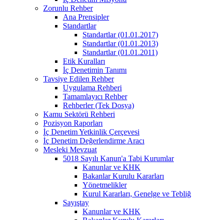
Zorunlu Rehber
Ana Prensipler
Standartlar
Standartlar (01.01.2017)
Standartlar (01.01.2013)
Standartlar (01.01.2011)
Etik Kuralları
İç Denetimin Tanımı
Tavsiye Edilen Rehber
Uygulama Rehberi
Tamamlayıcı Rehber
Rehberler (Tek Dosya)
Kamu Sektörü Rehberi
Pozisyon Raporları
İç Denetim Yetkinlik Çerçevesi
İç Denetim Değerlendirme Aracı
Mesleki Mevzuat
5018 Sayılı Kanun'a Tabi Kurumlar
Kanunlar ve KHK
Bakanlar Kurulu Kararları
Yönetmelikler
Kurul Kararları, Genelge ve Tebliğ
Sayıştay
Kanunlar ve KHK