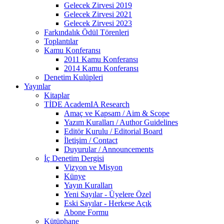
Gelecek Zirvesi 2019
Gelecek Zirvesi 2021
Gelecek Zirvesi 2023
Farkındalık Ödül Törenleri
Toplantılar
Kamu Konferansı
2011 Kamu Konferansı
2014 Kamu Konferansı
Denetim Kulüpleri
Yayınlar
Kitaplar
TİDE AcademIA Research
Amaç ve Kapsam / Aim & Scope
Yazım Kuralları / Author Guidelines
Editör Kurulu / Editorial Board
İletişim / Contact
Duyurular / Announcements
İç Denetim Dergisi
Vizyon ve Misyon
Künye
Yayın Kuralları
Yeni Sayılar - Üyelere Özel
Eski Sayılar - Herkese Açık
Abone Formu
Kütüphane