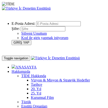
E-Posta Adresi:
Şifre:
Şifremi Unuttum
Kod ile giriş yapmak istiyorum
Toggle navigation
ANASAYFA
Hakkımızda
TİDE Hakkında
Vizyon & Misyon & Stratejik Hedefler
Tarihçe
20. Yıl
25. Yıl
Kurumsal Film
Tüzük
Enstitü Organları