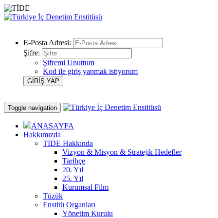
E-Posta Adresi:
Şifre:
Şifremi Unuttum
Kod ile giriş yapmak istiyorum
Toggle navigation
ANASAYFA
Hakkımızda
TİDE Hakkında
Vizyon & Misyon & Stratejik Hedefler
Tarihçe
20. Yıl
25. Yıl
Kurumsal Film
Tüzük
Enstitü Organları
Yönetim Kurulu