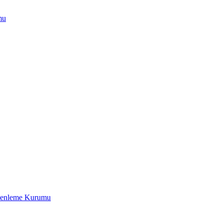
mu
üzenleme Kurumu