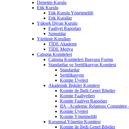
Denetim Kurulu
Etik Kurulu
Etik Kurulu Yönetmeliği
Etik Kurallar
Yüksek Divan Kurulu
Faaliyet Raporları
Sunumlar
Yürütme Kurulları
TİDE Akademi
TİDE Medya
Çalışma Komiteleri
Çalışma Komiteleri Başvuru Formu
Standartlar ve Sertifikasyon Komitesi
Standartlar
Sertifikasyon
Komite Üyeleri
Akademik İlişkiler Komitesi
Komite ile İlgili Genel Bilgiler
Komite Faaliyetleri
Komite Faaliyet Raporları
IIA - Academic Relations Committee
Komite Üyeleri
Komite Yönetmeliği
Kurumsal Yönetim Komitesi
Komite ile İlgili Genel Bilgiler