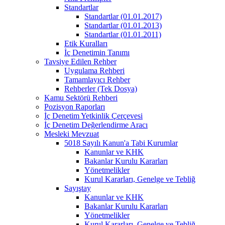
Standartlar
Standartlar (01.01.2017)
Standartlar (01.01.2013)
Standartlar (01.01.2011)
Etik Kuralları
İç Denetimin Tanımı
Tavsiye Edilen Rehber
Uygulama Rehberi
Tamamlayıcı Rehber
Rehberler (Tek Dosya)
Kamu Sektörü Rehberi
Pozisyon Raporları
İç Denetim Yetkinlik Çerçevesi
İç Denetim Değerlendirme Aracı
Mesleki Mevzuat
5018 Sayılı Kanun'a Tabi Kurumlar
Kanunlar ve KHK
Bakanlar Kurulu Kararları
Yönetmelikler
Kurul Kararları, Genelge ve Tebliğ
Sayıştay
Kanunlar ve KHK
Bakanlar Kurulu Kararları
Yönetmelikler
Kurul Kararları, Genelge ve Tebliğ