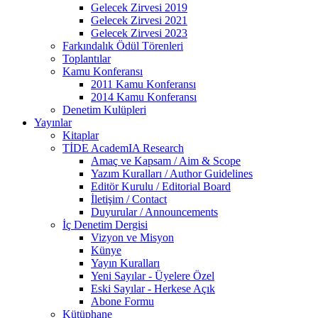
Gelecek Zirvesi 2019
Gelecek Zirvesi 2021
Gelecek Zirvesi 2023
Farkındalık Ödül Törenleri
Toplantılar
Kamu Konferansı
2011 Kamu Konferansı
2014 Kamu Konferansı
Denetim Kulüpleri
Yayınlar
Kitaplar
TİDE AcademIA Research
Amaç ve Kapsam / Aim & Scope
Yazım Kuralları / Author Guidelines
Editör Kurulu / Editorial Board
İletişim / Contact
Duyurular / Announcements
İç Denetim Dergisi
Vizyon ve Misyon
Künye
Yayın Kuralları
Yeni Sayılar - Üyelere Özel
Eski Sayılar - Herkese Açık
Abone Formu
Kütüphane