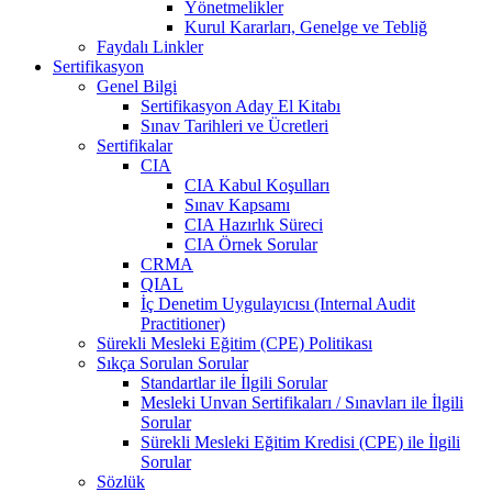
Yönetmelikler
Kurul Kararları, Genelge ve Tebliğ
Faydalı Linkler
Sertifikasyon
Genel Bilgi
Sertifikasyon Aday El Kitabı
Sınav Tarihleri ve Ücretleri
Sertifikalar
CIA
CIA Kabul Koşulları
Sınav Kapsamı
CIA Hazırlık Süreci
CIA Örnek Sorular
CRMA
QIAL
İç Denetim Uygulayıcısı (Internal Audit
Practitioner)
Sürekli Mesleki Eğitim (CPE) Politikası
Sıkça Sorulan Sorular
Standartlar ile İlgili Sorular
Mesleki Unvan Sertifikaları / Sınavları ile İlgili
Sorular
Sürekli Mesleki Eğitim Kredisi (CPE) ile İlgili
Sorular
Sözlük