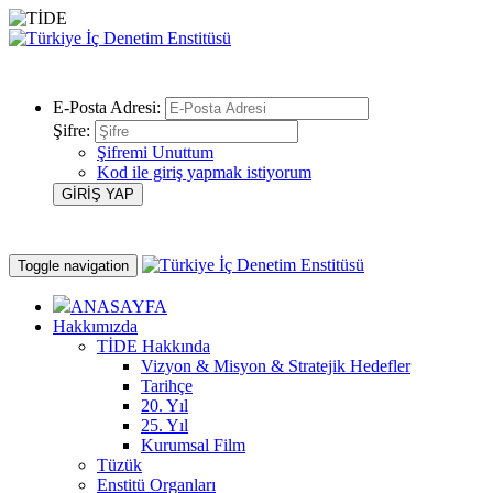
E-Posta Adresi:
Şifre:
Şifremi Unuttum
Kod ile giriş yapmak istiyorum
Toggle navigation
ANASAYFA
Hakkımızda
TİDE Hakkında
Vizyon & Misyon & Stratejik Hedefler
Tarihçe
20. Yıl
25. Yıl
Kurumsal Film
Tüzük
Enstitü Organları