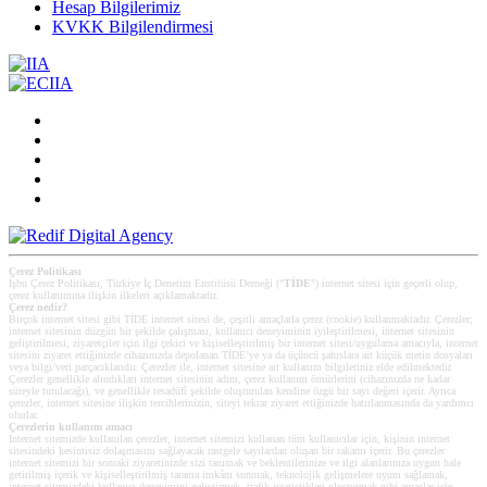
Hesap Bilgilerimiz
KVKK Bilgilendirmesi
Çerez Politikası
İşbu Çerez Politikası, Türkiye İç Denetim Enstitüsü Derneği ("
TİDE
") internet sitesi için geçerli olup,
çerez kullanımına ilişkin ilkeleri açıklamaktadır.
Çerez nedir?
Birçok internet sitesi gibi TİDE internet sitesi de, çeşitli amaçlarla çerez (cookie) kullanmaktadır. Çerezler;
internet sitesinin düzgün bir şekilde çalışması, kullanıcı deneyiminin iyileştirilmesi, internet sitesinin
geliştirilmesi, ziyaretçiler için ilgi çekici ve kişiselleştirilmiş bir internet sitesi/uygulama amacıyla, internet
sitesini ziyaret ettiğinizde cihazınızda depolanan TİDE’ye ya da üçüncü şahıslara ait küçük metin dosyaları
veya bilgi/veri parçacıklarıdır. Çerezler ile, internet sitesine ait kullanım bilgileriniz elde edilmektedir.
Çerezler genellikle alındıkları internet sitesinin adını, çerez kullanım ömürlerini (cihazınızda ne kadar
süreyle tutulacağı), ve genellikle tesadüfî şekilde oluşturulan kendine özgü bir sayı değeri içerir. Ayrıca
çerezler, internet sitesine ilişkin tercihlerinizin, siteyi tekrar ziyaret ettiğinizde hatırlanmasında da yardımcı
olurlar.
Çerezlerin kullanım amacı
Internet sitemizde kullanılan çerezler, internet sitemizi kullanan tüm kullanıcılar için, kişinin internet
sitesindeki kesintisiz dolaşmasını sağlayacak rastgele sayılardan oluşan bir rakamı içerir. Bu çerezler
internet sitemizi bir sonraki ziyaretinizde sizi tanımak ve beklentilerinize ve ilgi alanlarınıza uygun hale
getirilmiş içerik ve kişiselleştirilmiş tarama imkânı sunmak, teknolojik gelişmelere uyum sağlamak,
internet sitemizdeki kullanıcı deneyimini geliştirmek, trafik istatistikleri oluşturmak gibi amaçlar için