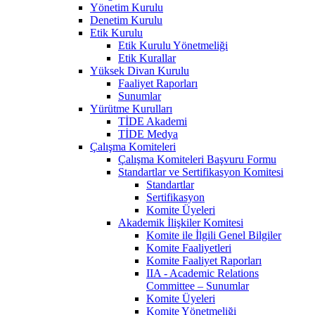
Yönetim Kurulu
Denetim Kurulu
Etik Kurulu
Etik Kurulu Yönetmeliği
Etik Kurallar
Yüksek Divan Kurulu
Faaliyet Raporları
Sunumlar
Yürütme Kurulları
TİDE Akademi
TİDE Medya
Çalışma Komiteleri
Çalışma Komiteleri Başvuru Formu
Standartlar ve Sertifikasyon Komitesi
Standartlar
Sertifikasyon
Komite Üyeleri
Akademik İlişkiler Komitesi
Komite ile İlgili Genel Bilgiler
Komite Faaliyetleri
Komite Faaliyet Raporları
IIA - Academic Relations
Committee – Sunumlar
Komite Üyeleri
Komite Yönetmeliği