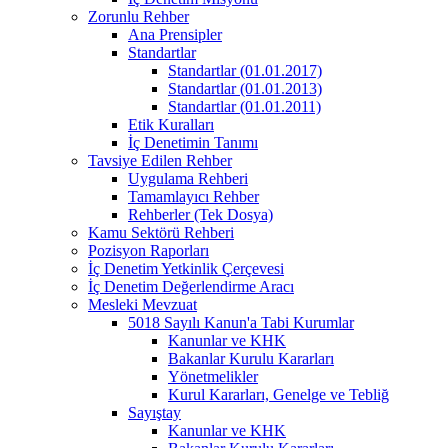
Zorunlu Rehber
Ana Prensipler
Standartlar
Standartlar (01.01.2017)
Standartlar (01.01.2013)
Standartlar (01.01.2011)
Etik Kuralları
İç Denetimin Tanımı
Tavsiye Edilen Rehber
Uygulama Rehberi
Tamamlayıcı Rehber
Rehberler (Tek Dosya)
Kamu Sektörü Rehberi
Pozisyon Raporları
İç Denetim Yetkinlik Çerçevesi
İç Denetim Değerlendirme Aracı
Mesleki Mevzuat
5018 Sayılı Kanun'a Tabi Kurumlar
Kanunlar ve KHK
Bakanlar Kurulu Kararları
Yönetmelikler
Kurul Kararları, Genelge ve Tebliğ
Sayıştay
Kanunlar ve KHK