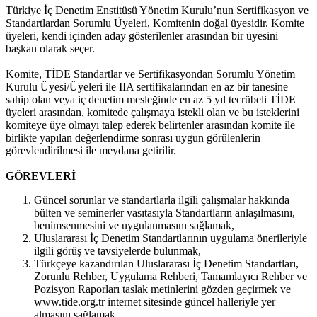
Türkiye İç Denetim Enstitüsü Yönetim Kurulu’nun Sertifikasyon ve
Standartlardan Sorumlu Üyeleri, Komitenin doğal üyesidir. Komite
üyeleri, kendi içinden aday gösterilenler arasından bir üyesini
başkan olarak seçer.
Komite, TİDE Standartlar ve Sertifikasyondan Sorumlu Yönetim
Kurulu Üyesi/Üyeleri ile IIA sertifikalarından en az bir tanesine
sahip olan veya iç denetim mesleğinde en az 5 yıl tecrübeli TİDE
üyeleri arasından, komitede çalışmaya istekli olan ve bu isteklerini
komiteye üye olmayı talep ederek belirtenler arasından komite ile
birlikte yapılan değerlendirme sonrası uygun görülenlerin
görevlendirilmesi ile meydana getirilir.
GÖREVLERİ
Güncel sorunlar ve standartlarla ilgili çalışmalar hakkında
bülten ve seminerler vasıtasıyla Standartların anlaşılmasını,
benimsenmesini ve uygulanmasını sağlamak,
Uluslararası İç Denetim Standartlarının uygulama önerileriyle
ilgili görüş ve tavsiyelerde bulunmak,
Türkçeye kazandırılan Uluslararası İç Denetim Standartları,
Zorunlu Rehber, Uygulama Rehberi, Tamamlayıcı Rehber ve
Pozisyon Raporları taslak metinlerini gözden geçirmek ve
www.tide.org.tr internet sitesinde güncel halleriyle yer
almasını sağlamak,