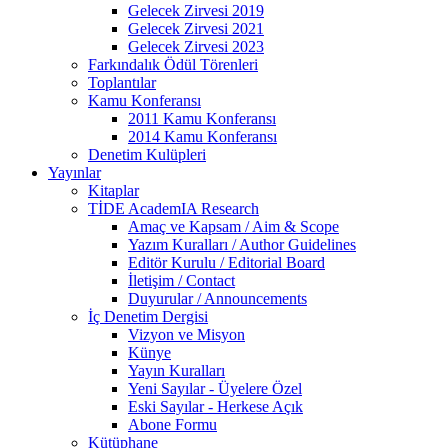
Gelecek Zirvesi 2019
Gelecek Zirvesi 2021
Gelecek Zirvesi 2023
Farkındalık Ödül Törenleri
Toplantılar
Kamu Konferansı
2011 Kamu Konferansı
2014 Kamu Konferansı
Denetim Kulüpleri
Yayınlar
Kitaplar
TİDE AcademIA Research
Amaç ve Kapsam / Aim & Scope
Yazım Kuralları / Author Guidelines
Editör Kurulu / Editorial Board
İletişim / Contact
Duyurular / Announcements
İç Denetim Dergisi
Vizyon ve Misyon
Künye
Yayın Kuralları
Yeni Sayılar - Üyelere Özel
Eski Sayılar - Herkese Açık
Abone Formu
Kütüphane