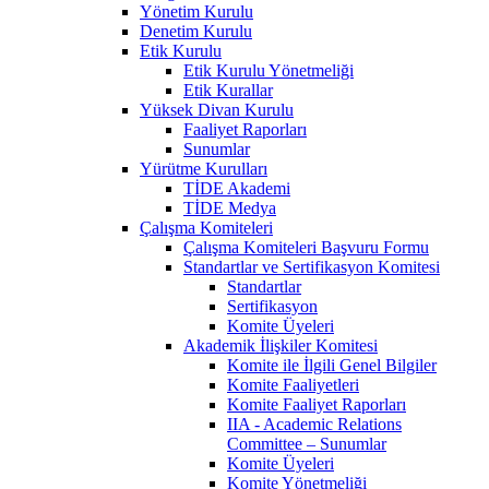
Yönetim Kurulu
Denetim Kurulu
Etik Kurulu
Etik Kurulu Yönetmeliği
Etik Kurallar
Yüksek Divan Kurulu
Faaliyet Raporları
Sunumlar
Yürütme Kurulları
TİDE Akademi
TİDE Medya
Çalışma Komiteleri
Çalışma Komiteleri Başvuru Formu
Standartlar ve Sertifikasyon Komitesi
Standartlar
Sertifikasyon
Komite Üyeleri
Akademik İlişkiler Komitesi
Komite ile İlgili Genel Bilgiler
Komite Faaliyetleri
Komite Faaliyet Raporları
IIA - Academic Relations
Committee – Sunumlar
Komite Üyeleri
Komite Yönetmeliği