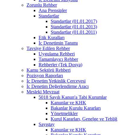
Zorunlu Rehber
Ana Prensipler
Standartlar
Standartlar (01.01.2017)
Standartlar (01.01.2013)
Standartlar (01.01.2011)
Etik Kuralları
İç Denetimin Tanımı
Tavsiye Edilen Rehber
Uygulama Rehberi
Tamamlayıcı Rehber
Rehberler (Tek Dosya)
Kamu Sektörü Rehberi
Pozisyon Raporları
İç Denetim Yetkinlik Çerçevesi
İç Denetim Değerlendirme Aracı
Mesleki Mevzuat
5018 Sayılı Kanun'a Tabi Kurumlar
Kanunlar ve KHK
Bakanlar Kurulu Kararları
Yönetmelikler
Kurul Kararları, Genelge ve Tebliğ
Sayıştay
Kanunlar ve KHK