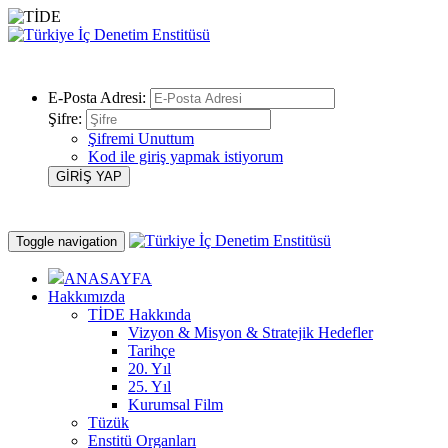
E-Posta Adresi:
Şifre:
Şifremi Unuttum
Kod ile giriş yapmak istiyorum
Toggle navigation
ANASAYFA
Hakkımızda
TİDE Hakkında
Vizyon & Misyon & Stratejik Hedefler
Tarihçe
20. Yıl
25. Yıl
Kurumsal Film
Tüzük
Enstitü Organları