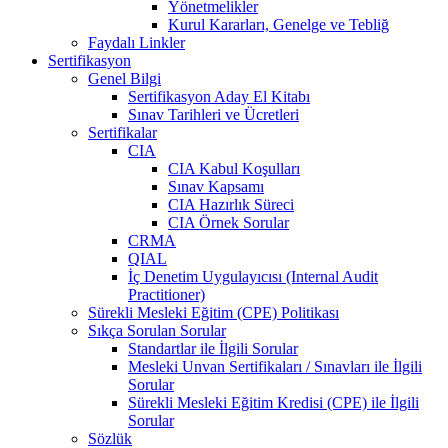
Yönetmelikler
Kurul Kararları, Genelge ve Tebliğ
Faydalı Linkler
Sertifikasyon
Genel Bilgi
Sertifikasyon Aday El Kitabı
Sınav Tarihleri ve Ücretleri
Sertifikalar
CIA
CIA Kabul Koşulları
Sınav Kapsamı
CIA Hazırlık Süreci
CIA Örnek Sorular
CRMA
QIAL
İç Denetim Uygulayıcısı (Internal Audit
Practitioner)
Sürekli Mesleki Eğitim (CPE) Politikası
Sıkça Sorulan Sorular
Standartlar ile İlgili Sorular
Mesleki Unvan Sertifikaları / Sınavları ile İlgili
Sorular
Sürekli Mesleki Eğitim Kredisi (CPE) ile İlgili
Sorular
Sözlük