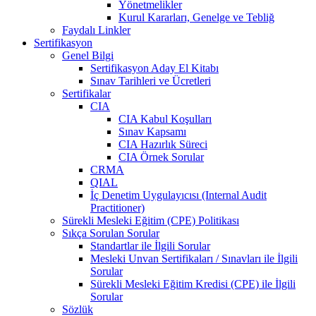
Yönetmelikler
Kurul Kararları, Genelge ve Tebliğ
Faydalı Linkler
Sertifikasyon
Genel Bilgi
Sertifikasyon Aday El Kitabı
Sınav Tarihleri ve Ücretleri
Sertifikalar
CIA
CIA Kabul Koşulları
Sınav Kapsamı
CIA Hazırlık Süreci
CIA Örnek Sorular
CRMA
QIAL
İç Denetim Uygulayıcısı (Internal Audit
Practitioner)
Sürekli Mesleki Eğitim (CPE) Politikası
Sıkça Sorulan Sorular
Standartlar ile İlgili Sorular
Mesleki Unvan Sertifikaları / Sınavları ile İlgili
Sorular
Sürekli Mesleki Eğitim Kredisi (CPE) ile İlgili
Sorular
Sözlük