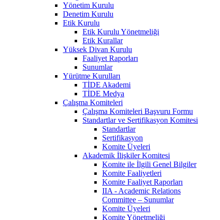
Yönetim Kurulu
Denetim Kurulu
Etik Kurulu
Etik Kurulu Yönetmeliği
Etik Kurallar
Yüksek Divan Kurulu
Faaliyet Raporları
Sunumlar
Yürütme Kurulları
TİDE Akademi
TİDE Medya
Çalışma Komiteleri
Çalışma Komiteleri Başvuru Formu
Standartlar ve Sertifikasyon Komitesi
Standartlar
Sertifikasyon
Komite Üyeleri
Akademik İlişkiler Komitesi
Komite ile İlgili Genel Bilgiler
Komite Faaliyetleri
Komite Faaliyet Raporları
IIA - Academic Relations
Committee – Sunumlar
Komite Üyeleri
Komite Yönetmeliği