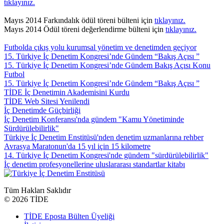
tıklayınız.
Mayıs 2014 Farkındalık ödül töreni bülteni için
tıklayınız.
Mayıs 2014 Ödül töreni değerlendirme bülteni için
tıklayınız.
Futbolda çıkış yolu kurumsal yönetim ve denetimden geçiyor
15. Türkiye İç Denetim Kongresi’nde Gündem “Bakış Açısı ”
15. Türkiye İç Denetim Kongresi’nde Gündem Bakış Açısı Konu
Futbol
15. Türkiye İç Denetim Kongresi’nde Gündem “Bakış Açısı ”
TİDE İç Denetimin Akademisini Kurdu
TİDE Web Sitesi Yenilendi
İç Denetimde Güçbirliği
İç Denetim Konferansı'nda gündem "Kamu Yönetiminde
Sürdürülebilirlik"
Türkiye İç Denetim Enstitüsü'nden denetim uzmanlarına rehber
Avrasya Maratonun'da 15 yıl için 15 kilometre
14. Türkiye İç Denetim Kongresi'nde gündem "sürdürülebilirlik"
İç denetim profesyonellerine uluslararası standartlar kitabı
Tüm Hakları Saklıdır
©
2026 TİDE
TİDE Eposta Bülten Üyeliği