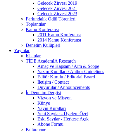
Gelecek Zirvesi 2019
Gelecek Zirvesi 2021
Gelecek Zirvesi 2023
Farkındalık Ödül Törenleri
Toplantılar
Kamu Konferansı
2011 Kamu Konferansı
2014 Kamu Konferansı
Denetim Kulüpleri
Yayınlar
Kitaplar
TİDE AcademIA Research
Amaç ve Kapsam / Aim & Scope
Yazım Kuralları / Author Guidelines
Editör Kurulu / Editorial Board
İletişim / Contact
Duyurular / Announcements
İç Denetim Dergisi
Vizyon ve Misyon
Künye
Yayın Kuralları
Yeni Sayılar - Üyelere Özel
Eski Sayılar - Herkese Açık
Abone Formu
Kütüphane