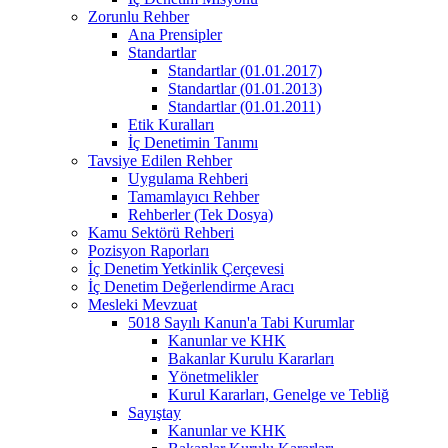
Zorunlu Rehber
Ana Prensipler
Standartlar
Standartlar (01.01.2017)
Standartlar (01.01.2013)
Standartlar (01.01.2011)
Etik Kuralları
İç Denetimin Tanımı
Tavsiye Edilen Rehber
Uygulama Rehberi
Tamamlayıcı Rehber
Rehberler (Tek Dosya)
Kamu Sektörü Rehberi
Pozisyon Raporları
İç Denetim Yetkinlik Çerçevesi
İç Denetim Değerlendirme Aracı
Mesleki Mevzuat
5018 Sayılı Kanun'a Tabi Kurumlar
Kanunlar ve KHK
Bakanlar Kurulu Kararları
Yönetmelikler
Kurul Kararları, Genelge ve Tebliğ
Sayıştay
Kanunlar ve KHK