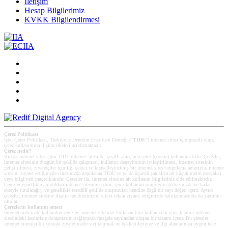
İletişim
Hesap Bilgilerimiz
KVKK Bilgilendirmesi
Çerez Politikası
İşbu Çerez Politikası, Türkiye İç Denetim Enstitüsü Derneği ("
TİDE
") internet sitesi için geçerli olup,
çerez kullanımına ilişkin ilkeleri açıklamaktadır.
Çerez nedir?
Birçok internet sitesi gibi TİDE internet sitesi de, çeşitli amaçlarla çerez (cookie) kullanmaktadır. Çerezler;
internet sitesinin düzgün bir şekilde çalışması, kullanıcı deneyiminin iyileştirilmesi, internet sitesinin
geliştirilmesi, ziyaretçiler için ilgi çekici ve kişiselleştirilmiş bir internet sitesi/uygulama amacıyla, internet
sitesini ziyaret ettiğinizde cihazınızda depolanan TİDE’ye ya da üçüncü şahıslara ait küçük metin dosyaları
veya bilgi/veri parçacıklarıdır. Çerezler ile, internet sitesine ait kullanım bilgileriniz elde edilmektedir.
Çerezler genellikle alındıkları internet sitesinin adını, çerez kullanım ömürlerini (cihazınızda ne kadar
süreyle tutulacağı), ve genellikle tesadüfî şekilde oluşturulan kendine özgü bir sayı değeri içerir. Ayrıca
çerezler, internet sitesine ilişkin tercihlerinizin, siteyi tekrar ziyaret ettiğinizde hatırlanmasında da yardımcı
olurlar.
Çerezlerin kullanım amacı
Internet sitemizde kullanılan çerezler, internet sitemizi kullanan tüm kullanıcılar için, kişinin internet
sitesindeki kesintisiz dolaşmasını sağlayacak rastgele sayılardan oluşan bir rakamı içerir. Bu çerezler
internet sitemizi bir sonraki ziyaretinizde sizi tanımak ve beklentilerinize ve ilgi alanlarınıza uygun hale