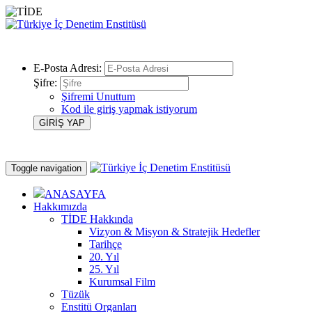
E-Posta Adresi:
Şifre:
Şifremi Unuttum
Kod ile giriş yapmak istiyorum
Toggle navigation
ANASAYFA
Hakkımızda
TİDE Hakkında
Vizyon & Misyon & Stratejik Hedefler
Tarihçe
20. Yıl
25. Yıl
Kurumsal Film
Tüzük
Enstitü Organları