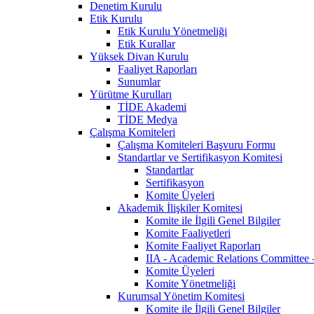
Denetim Kurulu
Etik Kurulu
Etik Kurulu Yönetmeliği
Etik Kurallar
Yüksek Divan Kurulu
Faaliyet Raporları
Sunumlar
Yürütme Kurulları
TİDE Akademi
TİDE Medya
Çalışma Komiteleri
Çalışma Komiteleri Başvuru Formu
Standartlar ve Sertifikasyon Komitesi
Standartlar
Sertifikasyon
Komite Üyeleri
Akademik İlişkiler Komitesi
Komite ile İlgili Genel Bilgiler
Komite Faaliyetleri
Komite Faaliyet Raporları
IIA - Academic Relations Committee
Komite Üyeleri
Komite Yönetmeliği
Kurumsal Yönetim Komitesi
Komite ile İlgili Genel Bilgiler