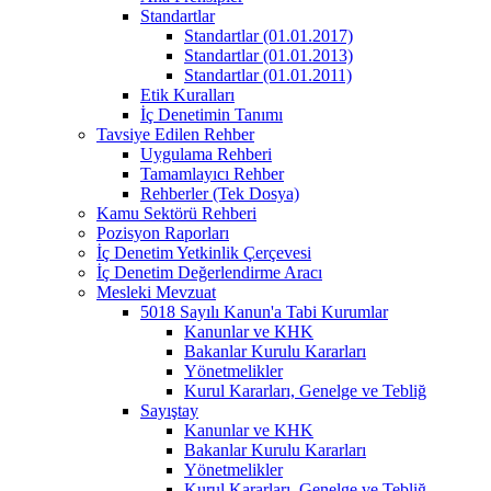
Standartlar
Standartlar (01.01.2017)
Standartlar (01.01.2013)
Standartlar (01.01.2011)
Etik Kuralları
İç Denetimin Tanımı
Tavsiye Edilen Rehber
Uygulama Rehberi
Tamamlayıcı Rehber
Rehberler (Tek Dosya)
Kamu Sektörü Rehberi
Pozisyon Raporları
İç Denetim Yetkinlik Çerçevesi
İç Denetim Değerlendirme Aracı
Mesleki Mevzuat
5018 Sayılı Kanun'a Tabi Kurumlar
Kanunlar ve KHK
Bakanlar Kurulu Kararları
Yönetmelikler
Kurul Kararları, Genelge ve Tebliğ
Sayıştay
Kanunlar ve KHK
Bakanlar Kurulu Kararları
Yönetmelikler
Kurul Kararları, Genelge ve Tebliğ