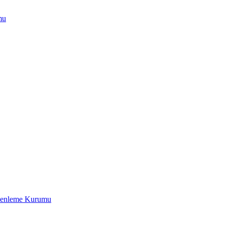
mu
üzenleme Kurumu