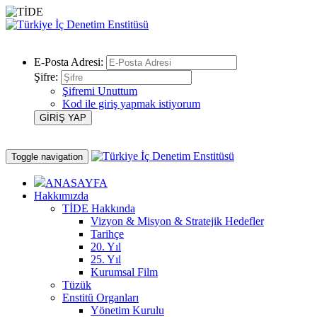
E-Posta Adresi:
Şifre:
Şifremi Unuttum
Kod ile giriş yapmak istiyorum
Toggle navigation
ANASAYFA
Hakkımızda
TİDE Hakkında
Vizyon & Misyon & Stratejik Hedefler
Tarihçe
20. Yıl
25. Yıl
Kurumsal Film
Tüzük
Enstitü Organları
Yönetim Kurulu