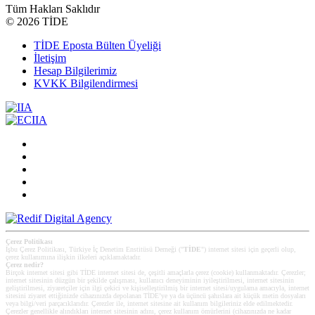
Tüm Hakları Saklıdır
©
2026 TİDE
TİDE Eposta Bülten Üyeliği
İletişim
Hesap Bilgilerimiz
KVKK Bilgilendirmesi
Çerez Politikası
İşbu Çerez Politikası, Türkiye İç Denetim Enstitüsü Derneği ("
TİDE
") internet sitesi için geçerli olup,
çerez kullanımına ilişkin ilkeleri açıklamaktadır.
Çerez nedir?
Birçok internet sitesi gibi TİDE internet sitesi de, çeşitli amaçlarla çerez (cookie) kullanmaktadır. Çerezler;
internet sitesinin düzgün bir şekilde çalışması, kullanıcı deneyiminin iyileştirilmesi, internet sitesinin
geliştirilmesi, ziyaretçiler için ilgi çekici ve kişiselleştirilmiş bir internet sitesi/uygulama amacıyla, internet
sitesini ziyaret ettiğinizde cihazınızda depolanan TİDE’ye ya da üçüncü şahıslara ait küçük metin dosyaları
veya bilgi/veri parçacıklarıdır. Çerezler ile, internet sitesine ait kullanım bilgileriniz elde edilmektedir.
Çerezler genellikle alındıkları internet sitesinin adını, çerez kullanım ömürlerini (cihazınızda ne kadar