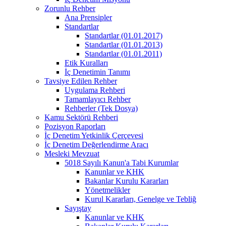
Zorunlu Rehber
Ana Prensipler
Standartlar
Standartlar (01.01.2017)
Standartlar (01.01.2013)
Standartlar (01.01.2011)
Etik Kuralları
İç Denetimin Tanımı
Tavsiye Edilen Rehber
Uygulama Rehberi
Tamamlayıcı Rehber
Rehberler (Tek Dosya)
Kamu Sektörü Rehberi
Pozisyon Raporları
İç Denetim Yetkinlik Çerçevesi
İç Denetim Değerlendirme Aracı
Mesleki Mevzuat
5018 Sayılı Kanun'a Tabi Kurumlar
Kanunlar ve KHK
Bakanlar Kurulu Kararları
Yönetmelikler
Kurul Kararları, Genelge ve Tebliğ
Sayıştay
Kanunlar ve KHK