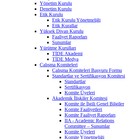
Yönetim Kurulu
Denetim Kurulu
Etik Kurulu
Etik Kurulu Yönetmeliği
Etik Kurallar
Yüksek Divan Kurulu
Faaliyet Raporları
Sunumlar
Yürütme Kurulları
TİDE Akademi
TİDE Medya
Çalışma Komiteleri
Çalışma Komiteleri Başvuru Formu
Standartlar ve Sertifikasyon Komitesi
Standartlar
Sertifikasyon
Komite Üyeleri
Akademik İlişkiler Komitesi
Komite ile İlgili Genel Bilgiler
Komite Faaliyetleri
Komite Faaliyet Raporları
IIA - Academic Relations
Committee – Sunumlar
Komite Üyeleri
Komite Yönetmeliği