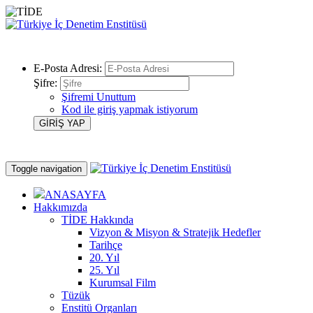
E-Posta Adresi:
Şifre:
Şifremi Unuttum
Kod ile giriş yapmak istiyorum
Toggle navigation
ANASAYFA
Hakkımızda
TİDE Hakkında
Vizyon & Misyon & Stratejik Hedefler
Tarihçe
20. Yıl
25. Yıl
Kurumsal Film
Tüzük
Enstitü Organları