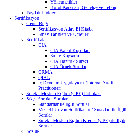
Yönetmelikler
Kurul Kararları, Genelge ve Tebliğ
Faydalı Linkler
Sertifikasyon
Genel Bilgi
Sertifikasyon Aday El Kitabı
Sınav Tarihleri ve Ücretleri
Sertifikalar
CIA
CIA Kabul Koşulları
Sınav Kapsamı
CIA Hazırlık Süreci
CIA Örnek Sorular
CRMA
QIAL
İç Denetim Uygulayıcısı (Internal Audit
Practitioner)
Sürekli Mesleki Eğitim (CPE) Politikası
Sıkça Sorulan Sorular
Standartlar ile İlgili Sorular
Mesleki Unvan Sertifikaları / Sınavları ile İlgili
Sorular
Sürekli Mesleki Eğitim Kredisi (CPE) ile İlgili
Sorular
Sözlük