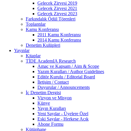
Gelecek Zirvesi 2019
Gelecek Zirvesi 2021
Gelecek Zirvesi 2023
Farkındalık Ödül Törenleri
Toplantılar
Kamu Konferansı
2011 Kamu Konferansı
2014 Kamu Konferansı
Denetim Kulüpleri
Yayınlar
Kitaplar
TİDE AcademIA Research
Amaç ve Kapsam / Aim & Scope
Yazım Kuralları / Author Guidelines
Editör Kurulu / Editorial Board
İletişim / Contact
Duyurular / Announcements
İç Denetim Dergisi
Vizyon ve Misyon
Künye
Yayın Kuralları
Yeni Sayılar - Üyelere Özel
Eski Sayılar - Herkese Açık
Abone Formu
Kütüphane