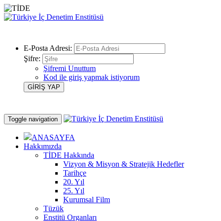
E-Posta Adresi:
Şifre:
Şifremi Unuttum
Kod ile giriş yapmak istiyorum
Toggle navigation
ANASAYFA
Hakkımızda
TİDE Hakkında
Vizyon & Misyon & Stratejik Hedefler
Tarihçe
20. Yıl
25. Yıl
Kurumsal Film
Tüzük
Enstitü Organları