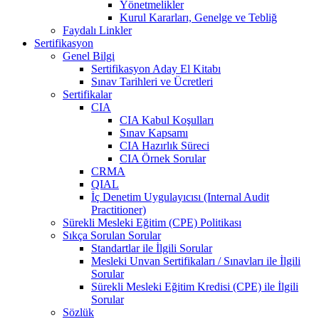
Yönetmelikler
Kurul Kararları, Genelge ve Tebliğ
Faydalı Linkler
Sertifikasyon
Genel Bilgi
Sertifikasyon Aday El Kitabı
Sınav Tarihleri ve Ücretleri
Sertifikalar
CIA
CIA Kabul Koşulları
Sınav Kapsamı
CIA Hazırlık Süreci
CIA Örnek Sorular
CRMA
QIAL
İç Denetim Uygulayıcısı (Internal Audit
Practitioner)
Sürekli Mesleki Eğitim (CPE) Politikası
Sıkça Sorulan Sorular
Standartlar ile İlgili Sorular
Mesleki Unvan Sertifikaları / Sınavları ile İlgili
Sorular
Sürekli Mesleki Eğitim Kredisi (CPE) ile İlgili
Sorular
Sözlük