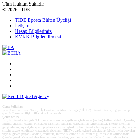
Tüm Hakları Saklıdır
©
2026 TİDE
TİDE Eposta Bülten Üyeliği
İletişim
Hesap Bilgilerimiz
KVKK Bilgilendirmesi
Çerez Politikası
İşbu Çerez Politikası, Türkiye İç Denetim Enstitüsü Derneği ("
TİDE
") internet sitesi için geçerli olup,
çerez kullanımına ilişkin ilkeleri açıklamaktadır.
Çerez nedir?
Birçok internet sitesi gibi TİDE internet sitesi de, çeşitli amaçlarla çerez (cookie) kullanmaktadır. Çerezler;
internet sitesinin düzgün bir şekilde çalışması, kullanıcı deneyiminin iyileştirilmesi, internet sitesinin
geliştirilmesi, ziyaretçiler için ilgi çekici ve kişiselleştirilmiş bir internet sitesi/uygulama amacıyla, internet
sitesini ziyaret ettiğinizde cihazınızda depolanan TİDE’ye ya da üçüncü şahıslara ait küçük metin dosyaları
veya bilgi/veri parçacıklarıdır. Çerezler ile, internet sitesine ait kullanım bilgileriniz elde edilmektedir.
Çerezler genellikle alındıkları internet sitesinin adını, çerez kullanım ömürlerini (cihazınızda ne kadar