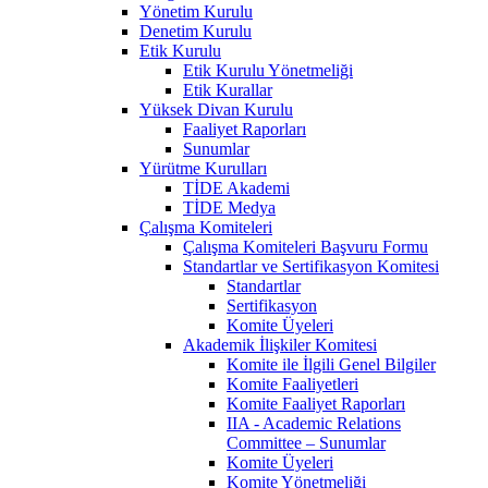
Yönetim Kurulu
Denetim Kurulu
Etik Kurulu
Etik Kurulu Yönetmeliği
Etik Kurallar
Yüksek Divan Kurulu
Faaliyet Raporları
Sunumlar
Yürütme Kurulları
TİDE Akademi
TİDE Medya
Çalışma Komiteleri
Çalışma Komiteleri Başvuru Formu
Standartlar ve Sertifikasyon Komitesi
Standartlar
Sertifikasyon
Komite Üyeleri
Akademik İlişkiler Komitesi
Komite ile İlgili Genel Bilgiler
Komite Faaliyetleri
Komite Faaliyet Raporları
IIA - Academic Relations
Committee – Sunumlar
Komite Üyeleri
Komite Yönetmeliği