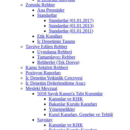
Zorunlu Rehber
Ana Prensipler
Standartlar
Standartlar (01.01.2017)
Standartlar (01.01.2013)
Standartlar (01.01.2011)
Etik Kuralları
İç Denetimin Tanımı
Tavsiye Edilen Rehber
Uygulama Rehberi
Tamamlayıcı Rehber
Rehberler (Tek Dosya)
Kamu Sektörü Rehberi
Pozisyon Raporları
İç Denetim Yetkinlik Çerçevesi
İç Denetim Değerlendirme Aracı
Mesleki Mevzuat
5018 Sayılı Kanun'a Tabi Kurumlar
Kanunlar ve KHK
Bakanlar Kurulu Kararları
Yönetmelikler
Kurul Kararları, Genelge ve Tebliğ
Sayıştay
Kanunlar ve KHK