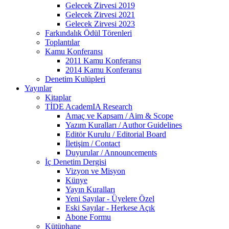
Gelecek Zirvesi 2019
Gelecek Zirvesi 2021
Gelecek Zirvesi 2023
Farkındalık Ödül Törenleri
Toplantılar
Kamu Konferansı
2011 Kamu Konferansı
2014 Kamu Konferansı
Denetim Kulüpleri
Yayınlar
Kitaplar
TİDE AcademIA Research
Amaç ve Kapsam / Aim & Scope
Yazım Kuralları / Author Guidelines
Editör Kurulu / Editorial Board
İletişim / Contact
Duyurular / Announcements
İç Denetim Dergisi
Vizyon ve Misyon
Künye
Yayın Kuralları
Yeni Sayılar - Üyelere Özel
Eski Sayılar - Herkese Açık
Abone Formu
Kütüphane