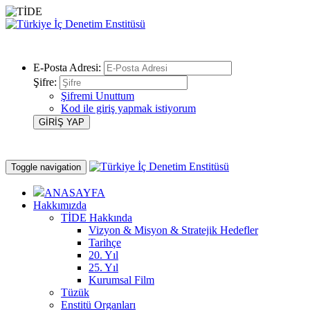
E-Posta Adresi:
Şifre:
Şifremi Unuttum
Kod ile giriş yapmak istiyorum
Toggle navigation
ANASAYFA
Hakkımızda
TİDE Hakkında
Vizyon & Misyon & Stratejik Hedefler
Tarihçe
20. Yıl
25. Yıl
Kurumsal Film
Tüzük
Enstitü Organları