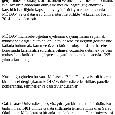
geliştirilmesine stratejik olarak önem ve öncelik vermektedir. Enstitü,
iş dünyasının akademik dünya ile mesleki bağını güçlendirmek,
karşılıklı işbirliğinin kapsamını ve yönünü tayin etmek amacıyla
MÖDAV ve Galatasaray Üniversitesi ile birlikte “Akademik Forum
2014’ü düzenlemiştir.
MÖDAV muhasebe öğretim üyelerinin dayanışmasını sağlamak,
muhasebe ve ilgili bilim dalları ile muhasebe mesleğinin gelişmesine
katkıda bulunmak, kamu ve özel sektör kuruluşlarında muhasebe
konusunda karşılaşılan sorunlara bilimsel çözümler getirmek ve yeni
muhasebe tekniklerinin gelişmesine yardımcı olmak amacıyla 1995
yılında kurulmuştur.
Kurulduğu günden bu yana Muhasebe Bilim Dünyası isimli hakemli
bir bilimsel dergi çıkaran MÖDAV, üniversitelerle birlikte, paneller,
konferanslar, seminerler ve çalıştaylar düzenler.
Galatasaray Üniversitesi, beş yüz yılı aşan bir mirasın ürünüdür. Bu
tarihi miras, 1481 yılında Galata sırtlarında temeli atılmış olan Saray
Okulu’dur. Milletlerarası bir anlaşma ile kurulan ilk Türk üniversitesi