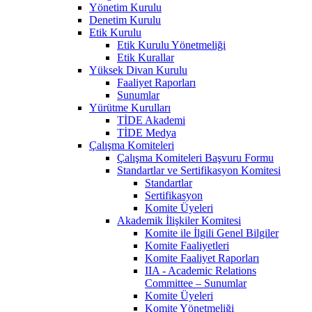
Yönetim Kurulu
Denetim Kurulu
Etik Kurulu
Etik Kurulu Yönetmeliği
Etik Kurallar
Yüksek Divan Kurulu
Faaliyet Raporları
Sunumlar
Yürütme Kurulları
TİDE Akademi
TİDE Medya
Çalışma Komiteleri
Çalışma Komiteleri Başvuru Formu
Standartlar ve Sertifikasyon Komitesi
Standartlar
Sertifikasyon
Komite Üyeleri
Akademik İlişkiler Komitesi
Komite ile İlgili Genel Bilgiler
Komite Faaliyetleri
Komite Faaliyet Raporları
IIA - Academic Relations
Committee – Sunumlar
Komite Üyeleri
Komite Yönetmeliği