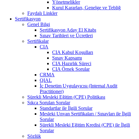
Yönetmelikler
Kurul Kararları, Genelge ve Tebliğ
Faydalı Linkler
Sertifikasyon
Genel Bilgi
Sertifikasyon Aday El Kitabı
Sınav Tarihleri ve Ücretleri
Sertifikalar
CIA
CIA Kabul Koşulları
Sınav Kapsamı
CIA Hazırlık Süreci
CIA Örnek Sorular
CRMA
QIAL
İç Denetim Uygulayıcısı (Internal Audit
Practitioner)
Sürekli Mesleki Eğitim (CPE) Politikası
Sıkça Sorulan Sorular
Standartlar ile İlgili Sorular
Mesleki Unvan Sertifikaları / Sınavları ile İlgili
Sorular
Sürekli Mesleki Eğitim Kredisi (CPE) ile İlgili
Sorular
Sözlük