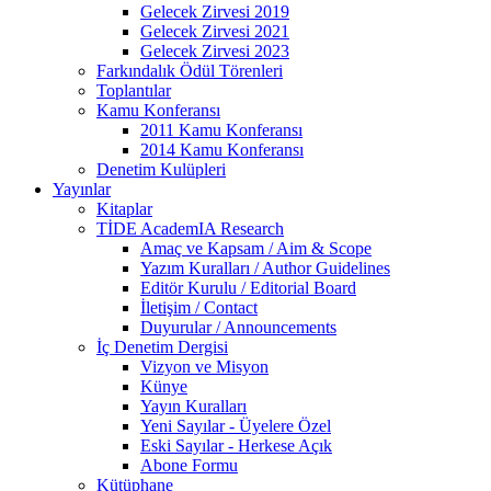
Gelecek Zirvesi 2019
Gelecek Zirvesi 2021
Gelecek Zirvesi 2023
Farkındalık Ödül Törenleri
Toplantılar
Kamu Konferansı
2011 Kamu Konferansı
2014 Kamu Konferansı
Denetim Kulüpleri
Yayınlar
Kitaplar
TİDE AcademIA Research
Amaç ve Kapsam / Aim & Scope
Yazım Kuralları / Author Guidelines
Editör Kurulu / Editorial Board
İletişim / Contact
Duyurular / Announcements
İç Denetim Dergisi
Vizyon ve Misyon
Künye
Yayın Kuralları
Yeni Sayılar - Üyelere Özel
Eski Sayılar - Herkese Açık
Abone Formu
Kütüphane