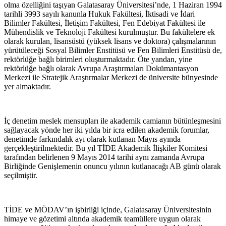
olma özelliğini taşıyan Galatasaray Üniversitesi’nde, 1 Haziran 1994
tarihli 3993 sayılı kanunla Hukuk Fakültesi, İktisadi ve İdari
Bilimler Fakültesi, İletişim Fakültesi, Fen Edebiyat Fakültesi ile
Mühendislik ve Teknoloji Fakültesi kurulmuştur. Bu fakültelere ek
olarak kurulan, lisansüstü (yüksek lisans ve doktora) çalışmalarının
yürütüleceği Sosyal Bilimler Enstitüsü ve Fen Bilimleri Enstitüsü de,
rektörlüğe bağlı birimleri oluşturmaktadır. Öte yandan, yine
rektörlüğe bağlı olarak Avrupa Araştırmaları Dokümantasyon
Merkezi ile Stratejik Araştırmalar Merkezi de üniversite bünyesinde
yer almaktadır.
İç denetim meslek mensupları ile akademik camianın bütünleşmesini
sağlayacak yönde her iki yılda bir icra edilen akademik forumlar,
denetimde farkındalık ayı olarak kutlanan Mayıs ayında
gerçekleştirilmektedir. Bu yıl TİDE Akademik İlişkiler Komitesi
tarafından belirlenen 9 Mayıs 2014 tarihi aynı zamanda Avrupa
Birliğinde Genişlemenin onuncu yılının kutlanacağı AB günü olarak
seçilmiştir.
TİDE ve MÖDAV’ın işbirliği içinde, Galatasaray Üniversitesinin
himaye ve gözetimi altında akademik teamüllere uygun olarak