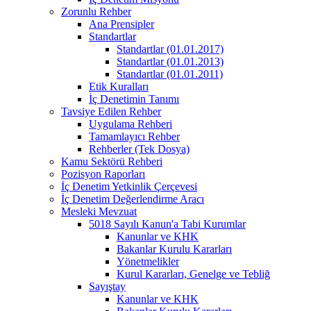
Zorunlu Rehber
Ana Prensipler
Standartlar
Standartlar (01.01.2017)
Standartlar (01.01.2013)
Standartlar (01.01.2011)
Etik Kuralları
İç Denetimin Tanımı
Tavsiye Edilen Rehber
Uygulama Rehberi
Tamamlayıcı Rehber
Rehberler (Tek Dosya)
Kamu Sektörü Rehberi
Pozisyon Raporları
İç Denetim Yetkinlik Çerçevesi
İç Denetim Değerlendirme Aracı
Mesleki Mevzuat
5018 Sayılı Kanun'a Tabi Kurumlar
Kanunlar ve KHK
Bakanlar Kurulu Kararları
Yönetmelikler
Kurul Kararları, Genelge ve Tebliğ
Sayıştay
Kanunlar ve KHK