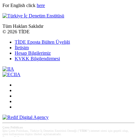
For English click
here
Tüm Hakları Saklıdır
©
2026 TİDE
TİDE Eposta Bülten Üyeliği
İletişim
Hesap Bilgilerimiz
KVKK Bilgilendirmesi
Çerez Politikası
İşbu Çerez Politikası, Türkiye İç Denetim Enstitüsü Derneği ("
TİDE
") internet sitesi için geçerli olup,
çerez kullanımına ilişkin ilkeleri açıklamaktadır.