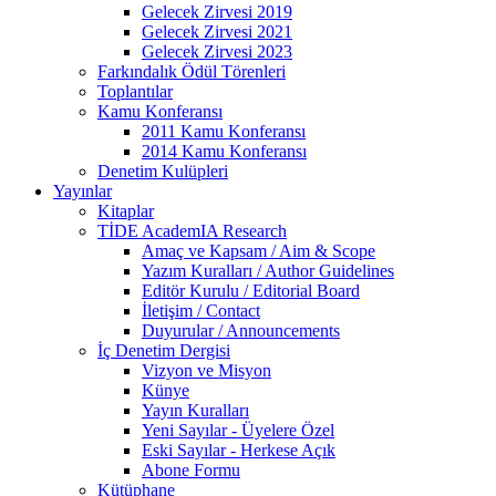
Gelecek Zirvesi 2019
Gelecek Zirvesi 2021
Gelecek Zirvesi 2023
Farkındalık Ödül Törenleri
Toplantılar
Kamu Konferansı
2011 Kamu Konferansı
2014 Kamu Konferansı
Denetim Kulüpleri
Yayınlar
Kitaplar
TİDE AcademIA Research
Amaç ve Kapsam / Aim & Scope
Yazım Kuralları / Author Guidelines
Editör Kurulu / Editorial Board
İletişim / Contact
Duyurular / Announcements
İç Denetim Dergisi
Vizyon ve Misyon
Künye
Yayın Kuralları
Yeni Sayılar - Üyelere Özel
Eski Sayılar - Herkese Açık
Abone Formu
Kütüphane