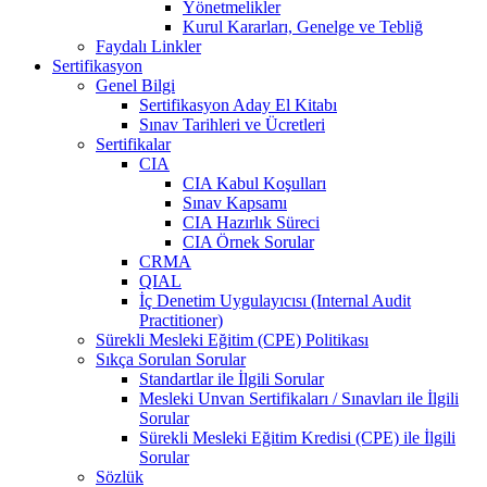
Yönetmelikler
Kurul Kararları, Genelge ve Tebliğ
Faydalı Linkler
Sertifikasyon
Genel Bilgi
Sertifikasyon Aday El Kitabı
Sınav Tarihleri ve Ücretleri
Sertifikalar
CIA
CIA Kabul Koşulları
Sınav Kapsamı
CIA Hazırlık Süreci
CIA Örnek Sorular
CRMA
QIAL
İç Denetim Uygulayıcısı (Internal Audit
Practitioner)
Sürekli Mesleki Eğitim (CPE) Politikası
Sıkça Sorulan Sorular
Standartlar ile İlgili Sorular
Mesleki Unvan Sertifikaları / Sınavları ile İlgili
Sorular
Sürekli Mesleki Eğitim Kredisi (CPE) ile İlgili
Sorular
Sözlük