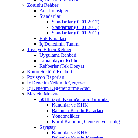
Zorunlu Rehber
Ana Prensipler
Standartlar
Standartlar (01.01.2017)
Standartlar (01.01.2013)
Standartlar (01.01.2011)
Etik Kuralları
İç Denetimin Tanımı
Tavsiye Edilen Rehber
Uygulama Rehberi
Tamamlayıcı Rehber
Rehberler (Tek Dosya)
Kamu Sektörü Rehberi
Pozisyon Raporları
İç Denetim Yetkinlik Çerçevesi
İç Denetim Değerlendirme Aracı
Mesleki Mevzuat
5018 Sayılı Kanun'a Tabi Kurumlar
Kanunlar ve KHK
Bakanlar Kurulu Kararları
Yönetmelikler
Kurul Kararları, Genelge ve Tebliğ
Sayıştay
Kanunlar ve KHK