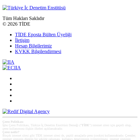
Tüm Hakları Saklıdır
©
2026 TİDE
TİDE Eposta Bülten Üyeliği
İletişim
Hesap Bilgilerimiz
KVKK Bilgilendirmesi
Çerez Politikası
İşbu Çerez Politikası, Türkiye İç Denetim Enstitüsü Derneği ("
TİDE
") internet sitesi için geçerli olup,
çerez kullanımına ilişkin ilkeleri açıklamaktadır.
Çerez nedir?
Birçok internet sitesi gibi TİDE internet sitesi de, çeşitli amaçlarla çerez (cookie) kullanmaktadır. Çerezler;
internet sitesinin düzgün bir şekilde çalışması, kullanıcı deneyiminin iyileştirilmesi, internet sitesinin