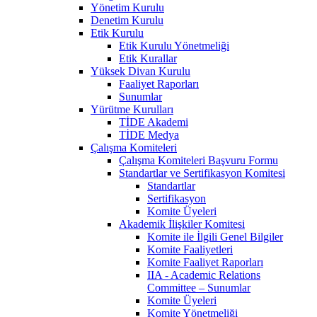
Yönetim Kurulu
Denetim Kurulu
Etik Kurulu
Etik Kurulu Yönetmeliği
Etik Kurallar
Yüksek Divan Kurulu
Faaliyet Raporları
Sunumlar
Yürütme Kurulları
TİDE Akademi
TİDE Medya
Çalışma Komiteleri
Çalışma Komiteleri Başvuru Formu
Standartlar ve Sertifikasyon Komitesi
Standartlar
Sertifikasyon
Komite Üyeleri
Akademik İlişkiler Komitesi
Komite ile İlgili Genel Bilgiler
Komite Faaliyetleri
Komite Faaliyet Raporları
IIA - Academic Relations
Committee – Sunumlar
Komite Üyeleri
Komite Yönetmeliği