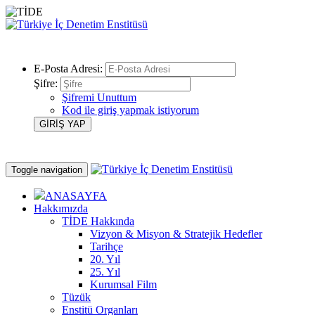
E-Posta Adresi:
Şifre:
Şifremi Unuttum
Kod ile giriş yapmak istiyorum
Toggle navigation
ANASAYFA
Hakkımızda
TİDE Hakkında
Vizyon & Misyon & Stratejik Hedefler
Tarihçe
20. Yıl
25. Yıl
Kurumsal Film
Tüzük
Enstitü Organları